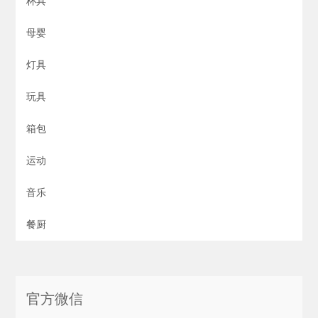
杯具
母婴
灯具
玩具
箱包
运动
音乐
餐厨
官方微信