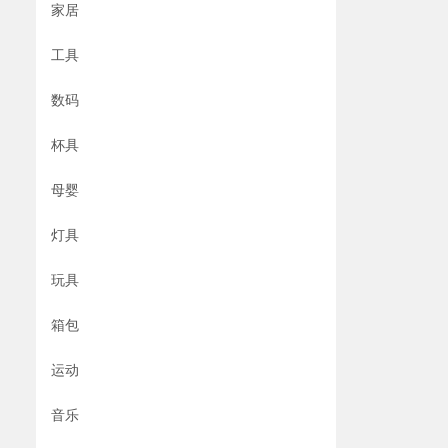
家居
工具
数码
杯具
母婴
灯具
玩具
箱包
运动
音乐