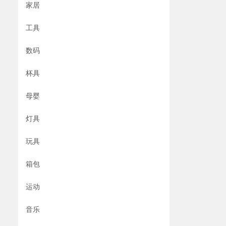
家居
工具
数码
杯具
母婴
灯具
玩具
箱包
运动
音乐