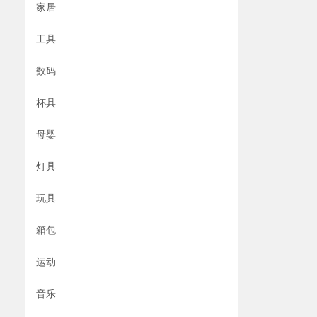
家居
工具
数码
杯具
母婴
灯具
玩具
箱包
运动
音乐