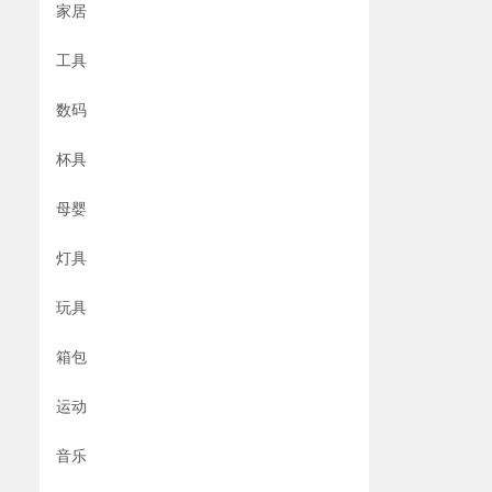
家居
工具
数码
杯具
母婴
灯具
玩具
箱包
运动
音乐