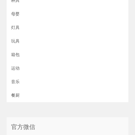
杯具
母婴
灯具
玩具
箱包
运动
音乐
餐厨
官方微信