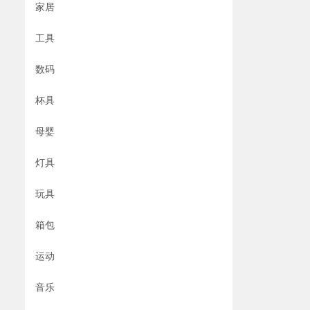
家居
工具
数码
杯具
母婴
灯具
玩具
箱包
运动
音乐