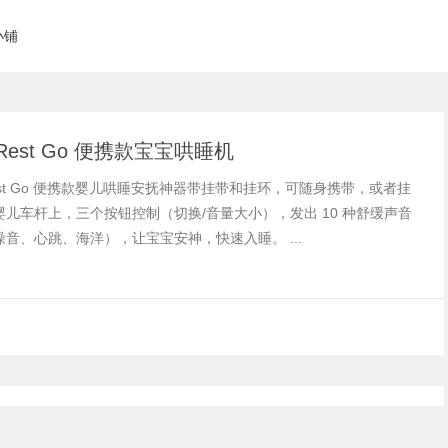
小铺
h Rest Go 便携款宝宝哄睡机
 Rest Go 便携款婴儿哄睡安抚神器带挂带和挂环，可随身携带，或者挂
婴儿车杆上，三个按钮控制（切换/音量大小），发出 10 种舒缓声音
音、心跳、海洋），让宝宝安神，快速入睡。 ...