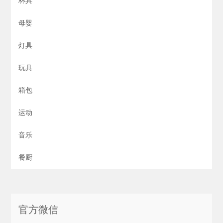
杯具
母婴
灯具
玩具
箱包
运动
音乐
餐厨
官方微信