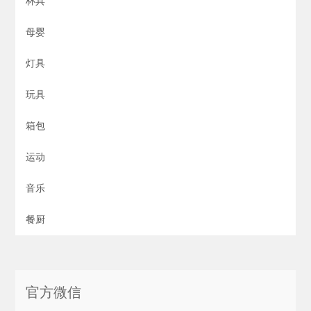
杯具
母婴
灯具
玩具
箱包
运动
音乐
餐厨
官方微信