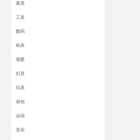
家居
工具
数码
杯具
母婴
灯具
玩具
箱包
运动
音乐