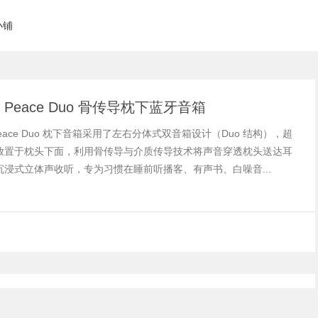
小铺
es Peace Duo 骨传导枕下蓝牙音箱
s Peace Duo 枕下音箱采用了左右分体式双音箱设计（Duo 结构），超
放置于枕头下面，利用骨传导与介质传导技术将声音穿透枕头送达耳
沉浸式立体声收听，专为习惯在睡前听播客、有声书、白噪音...