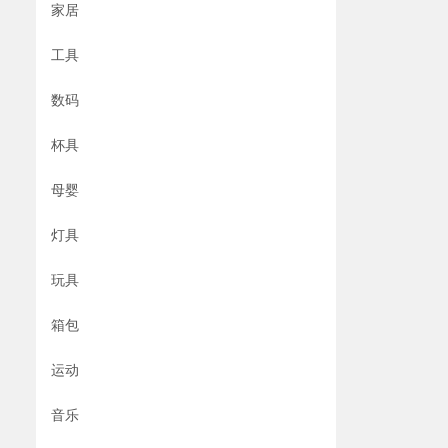
家居
工具
数码
杯具
母婴
灯具
玩具
箱包
运动
音乐