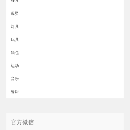
杯具
母婴
灯具
玩具
箱包
运动
音乐
餐厨
官方微信