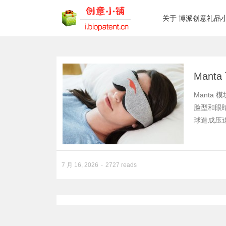
关于 博派创意礼品
Man
Mant
脸型和眼
球造成压迫
7 月 16, 2026
2727 reads