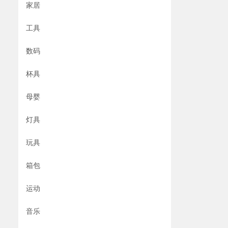
家居
工具
数码
杯具
母婴
灯具
玩具
箱包
运动
音乐