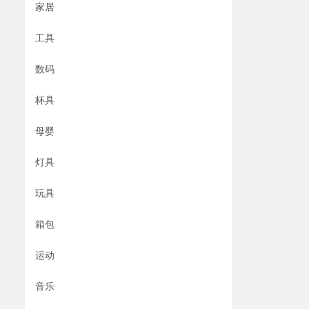
家居
工具
数码
杯具
母婴
灯具
玩具
箱包
运动
音乐