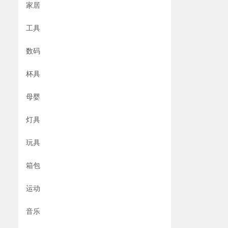
家居
工具
数码
杯具
母婴
灯具
玩具
箱包
运动
音乐