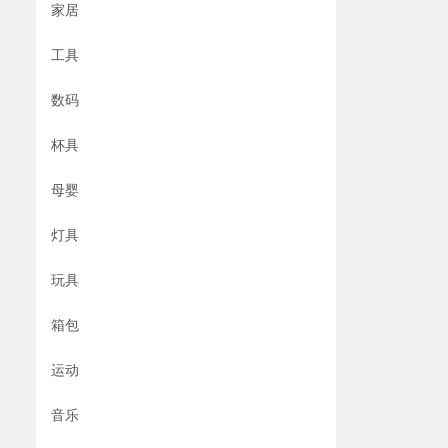
家居
工具
数码
杯具
母婴
灯具
玩具
箱包
运动
音乐