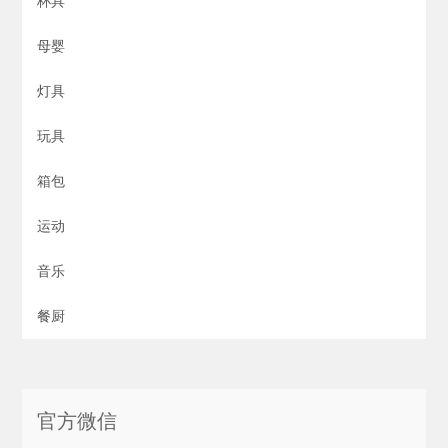
杯具
母婴
灯具
玩具
箱包
运动
音乐
餐厨
官方微信