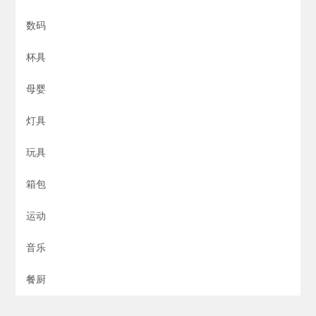
数码
杯具
母婴
灯具
玩具
箱包
运动
音乐
餐厨