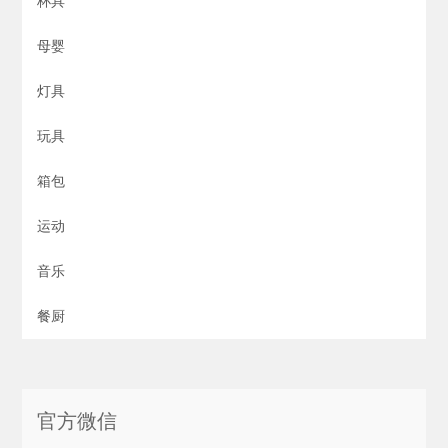
杯具
母婴
灯具
玩具
箱包
运动
音乐
餐厨
官方微信