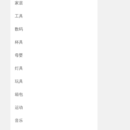
家居
工具
数码
杯具
母婴
灯具
玩具
箱包
运动
音乐