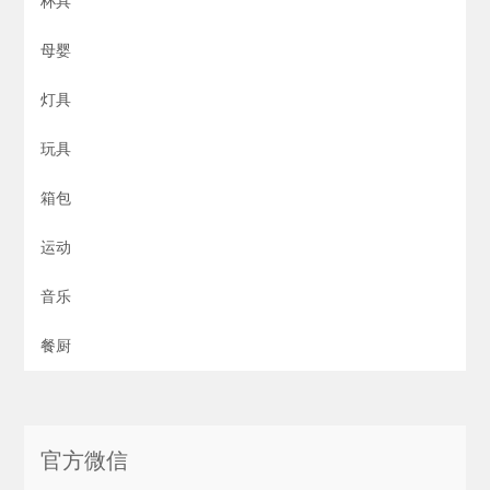
杯具
母婴
灯具
玩具
箱包
运动
音乐
餐厨
官方微信