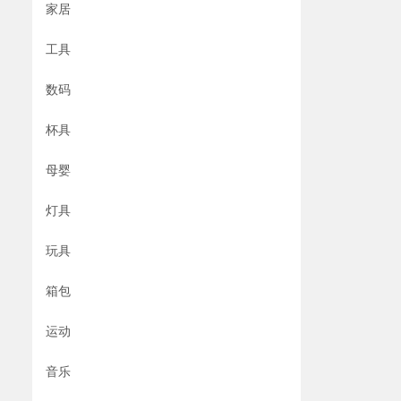
家居
工具
数码
杯具
母婴
灯具
玩具
箱包
运动
音乐