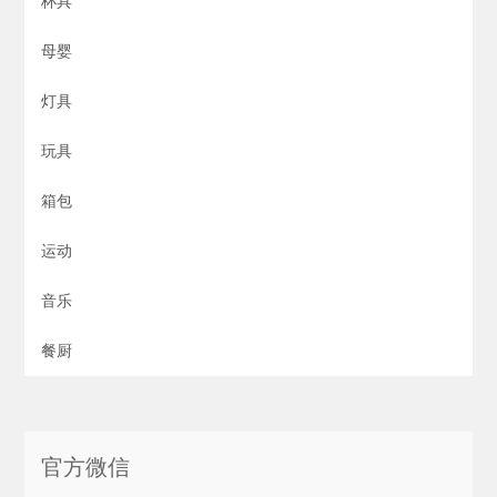
杯具
母婴
灯具
玩具
箱包
运动
音乐
餐厨
官方微信