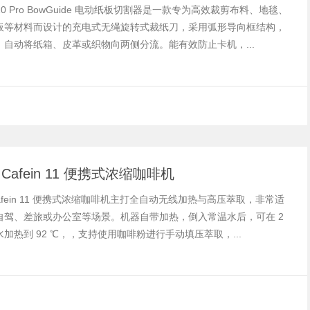
k C10 Pro BowGuide 电动纸板切割器是一款专为高效裁剪布料、地毯、
板等材料而设计的充电式无绳旋转式裁纸刀，采用弧形导向框结构，
，自动将纸箱、皮革或织物向两侧分流。能有效防止卡机，...
ik Cafein 11 便携式浓缩咖啡机
ik Cafein 11 便携式浓缩咖啡机主打全自动无线加热与高压萃取，非常适
自驾、差旅或办公室等场景。机器自带加热，倒入常温水后，可在 2
加热到 92 ℃，，支持使用咖啡粉进行手动填压萃取，...