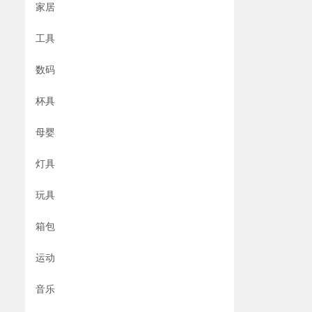
家居
工具
数码
杯具
母婴
灯具
玩具
箱包
运动
音乐