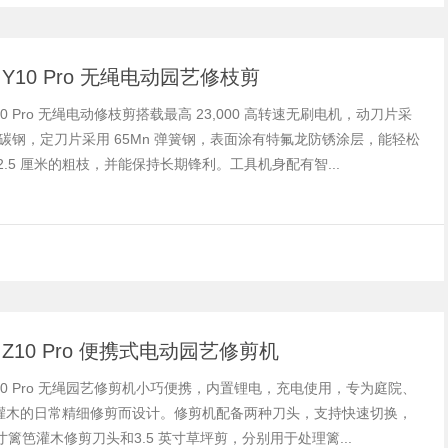
tik Y10 Pro 无绳电动园艺修枝剪
k Y10 Pro 无绳电动修枝剪搭载最高 23,000 高转速无刷电机，动刀片采
 高碳钢，定刀片采用 65Mn 弹簧钢，表面涂有特氟龙防锈涂层，能轻松
2.5 厘米的粗枝，并能保持长期锋利。工具机身配有智...
tik Z10 Pro 便携式电动园艺修剪机
ik Z10 Pro 无绳园艺修剪机小巧便携，内置锂电，充电使用，专为庭院、
灌木的日常精细修剪而设计。修剪机配备两种刀头，支持快速切换，
英寸篱笆灌木修剪刀头和3.5 英寸草坪剪，分别用于处理篱...