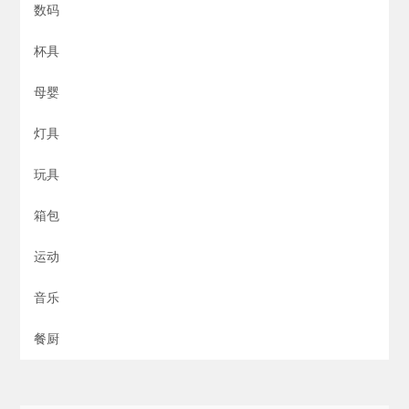
数码
杯具
母婴
灯具
玩具
箱包
运动
音乐
餐厨