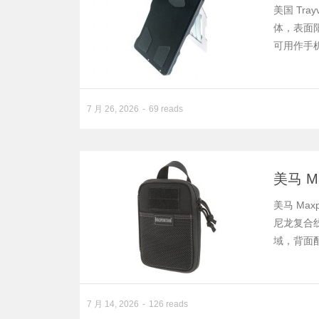
美国 Tra
体，表面阳
可用作手机
7 月 26, 2026
69 reads
美马 Ma
美马 Ma
尼龙复合线
域，背面配
7 月 14, 2026
126 reads