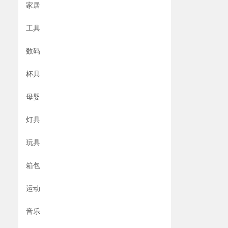
家居
工具
数码
杯具
母婴
灯具
玩具
箱包
运动
音乐