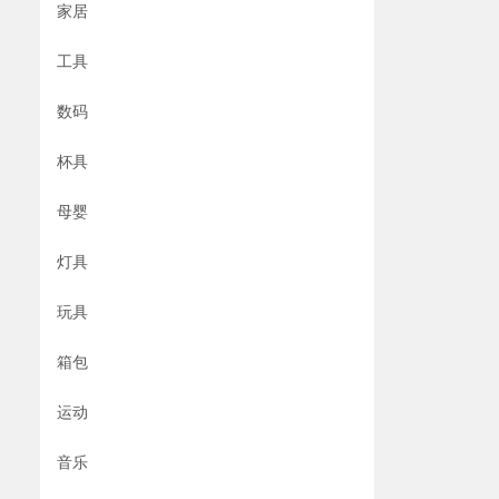
家居
工具
数码
杯具
母婴
灯具
玩具
箱包
运动
音乐