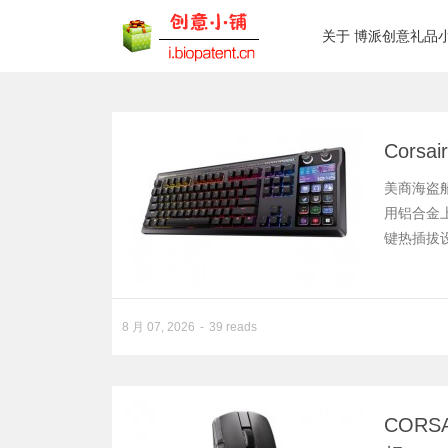
关于 博派创意礼品
Corsa
美商海盗船 
用铝合金上
键热插拔设
8 月 07, 2026
39 reads
CORSA