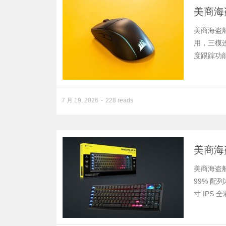
美商海盗
美商海盗船 
用，三模连接
度跟踪功能
7 月 19, 2026
228 reads
美商海盗船
美商海盗船 
99% 配
寸 IPS 