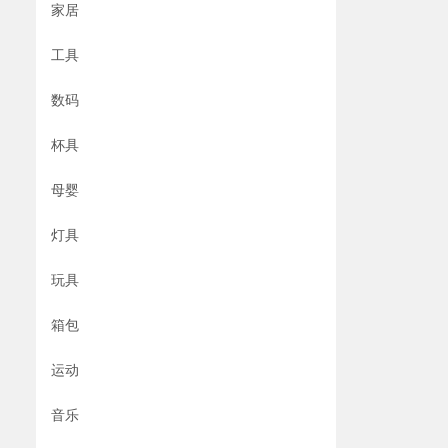
家居
工具
数码
杯具
母婴
灯具
玩具
箱包
运动
音乐