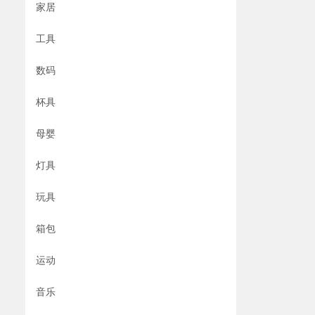
家居
工具
数码
杯具
母婴
灯具
玩具
箱包
运动
音乐