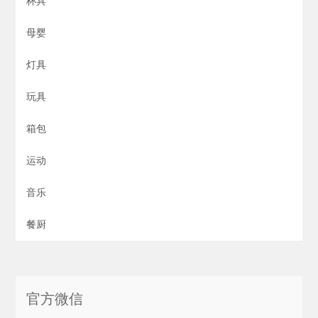
杯具
母婴
灯具
玩具
箱包
运动
音乐
餐厨
官方微信