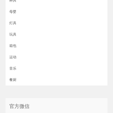
杯具
母婴
灯具
玩具
箱包
运动
音乐
餐厨
官方微信