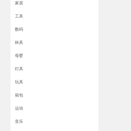
家居
工具
数码
杯具
母婴
灯具
玩具
箱包
运动
音乐