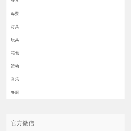
杯具
母婴
灯具
玩具
箱包
运动
音乐
餐厨
官方微信