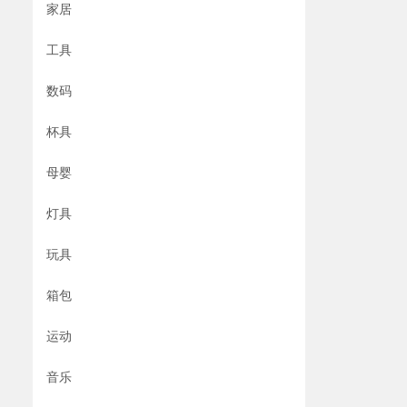
家居
工具
数码
杯具
母婴
灯具
玩具
箱包
运动
音乐