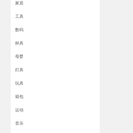
家居
工具
数码
杯具
母婴
灯具
玩具
箱包
运动
音乐