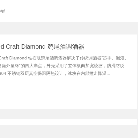
小铺
ted Craft Diamond 鸡尾酒调酒器
ed Craft Diamond 钻石版鸡尾酒调酒器解决了传统调酒器“冻手、漏液、
要额外量杯”的四大痛点，外壳采用了立体纵向加宽棱纹，防滑防脱
304 不锈钢双层真空保温隔热设计，冰块在内部撞击降温...