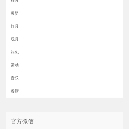
杯具
母婴
灯具
玩具
箱包
运动
音乐
餐厨
官方微信