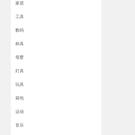
家居
工具
数码
杯具
母婴
灯具
玩具
箱包
运动
音乐