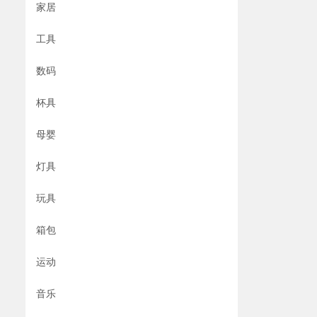
家居
工具
数码
杯具
母婴
灯具
玩具
箱包
运动
音乐