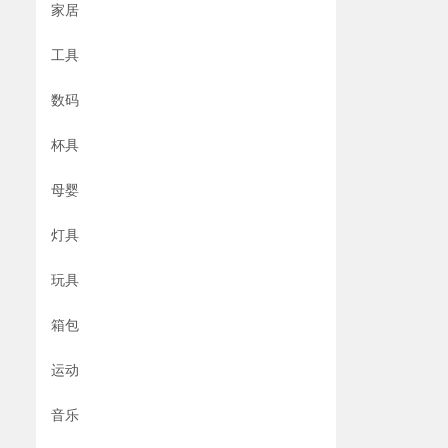
家居
工具
数码
杯具
母婴
灯具
玩具
箱包
运动
音乐