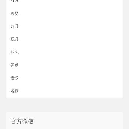
杯具
母婴
灯具
玩具
箱包
运动
音乐
餐厨
官方微信