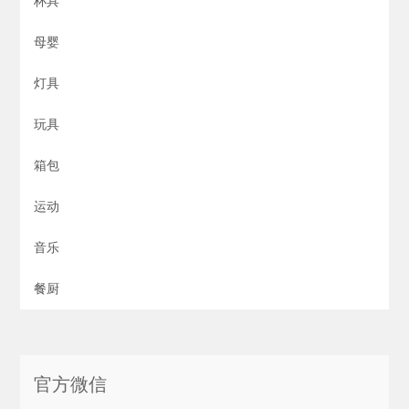
杯具
母婴
灯具
玩具
箱包
运动
音乐
餐厨
官方微信