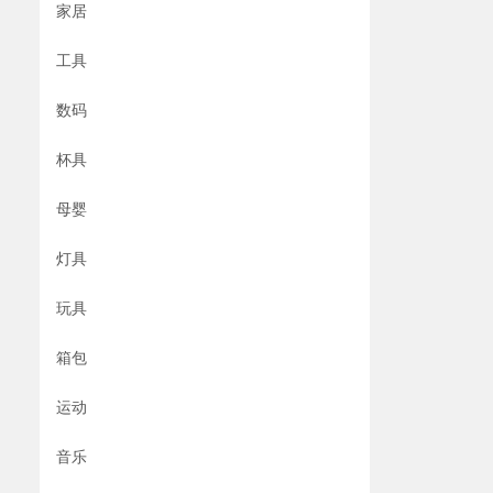
家居
工具
数码
杯具
母婴
灯具
玩具
箱包
运动
音乐