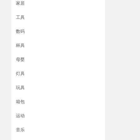
家居
工具
数码
杯具
母婴
灯具
玩具
箱包
运动
音乐