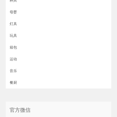
杯具
母婴
灯具
玩具
箱包
运动
音乐
餐厨
官方微信