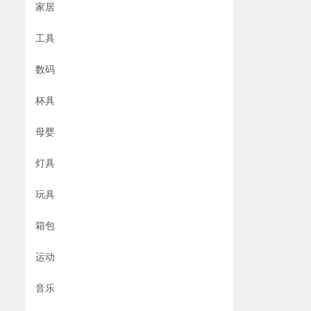
家居
工具
数码
杯具
母婴
灯具
玩具
箱包
运动
音乐