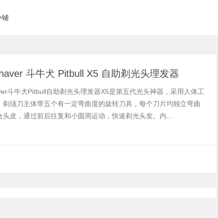
小铺
 Shaver 斗牛犬 Pitbull X5 自助剃光头理发器
Shaver斗牛犬Pitbull自助剃光头理发器X5是第五代光头神器，采用人体工
，剃须刀主体带五个有一定弯曲度的旋转刀具，每个刀片均独立弯曲
合头皮，通过前后往复和小圆周运动，快速剃光头发。内...