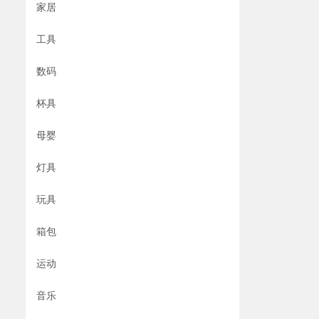
家居
工具
数码
杯具
母婴
灯具
玩具
箱包
运动
音乐