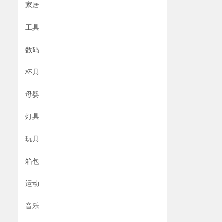
家居
工具
数码
杯具
母婴
灯具
玩具
箱包
运动
音乐