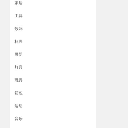
家居
工具
数码
杯具
母婴
灯具
玩具
箱包
运动
音乐