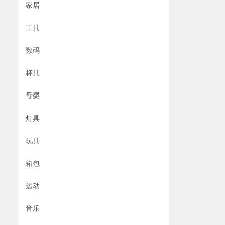
家居
工具
数码
杯具
母婴
灯具
玩具
箱包
运动
音乐