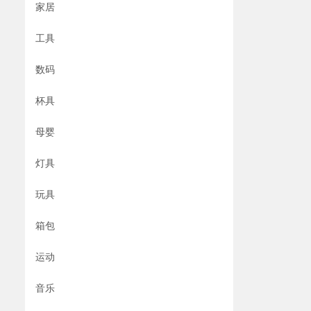
家居
工具
数码
杯具
母婴
灯具
玩具
箱包
运动
音乐