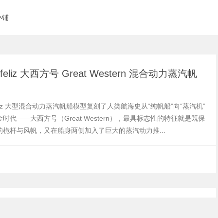
小铺
feliz 大西方号 Great Western 混合动力蒸汽帆
feliz 大型混合动力蒸汽帆船模型复刻了人类航海史从“纯帆船”向“蒸汽机”
时代——大西方号（Great Western），最具标志性的特征就是既保
的桅杆与风帆，又在船身两侧加入了巨大的蒸汽动力推...